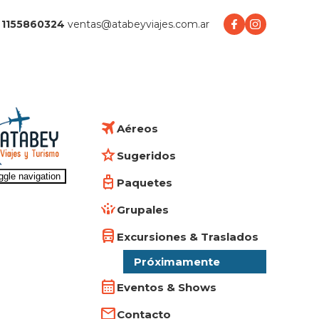
1155860324
ventas@atabeyviajes.com.ar
Aéreos
Sugeridos
ggle navigation
Paquetes
Grupales
Excursiones & Traslados
Próximamente
Eventos & Shows
Contacto