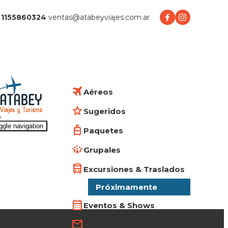
1155860324
ventas@atabeyviajes.com.ar
Aéreos
Sugeridos
ggle navigation
Paquetes
Grupales
Excursiones & Traslados
Próximamente
Eventos & Shows
Contacto