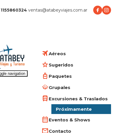
1155860324
ventas@atabeyviajes.com.ar
Aéreos
Sugeridos
ggle navigation
Paquetes
Grupales
Excursiones & Traslados
Próximamente
Eventos & Shows
Contacto